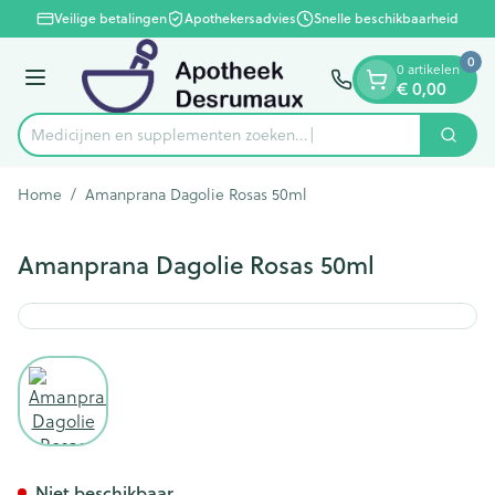
Dia 1 van 1
Ga naar de inhoud
Veilige betalingen
Apothekersadvies
Snelle beschikbaarheid
0
0 artikelen
Menu
€ 0,00
Medicijnen en supplementen zoeken...
Zoek
Product, merk, categorie...
Home
/
Amanprana Dagolie Rosas 50ml
Amanprana Dagolie Rosas 50ml
View larger image
Amanprana Dagolie Rosas 5
Niet beschikbaar