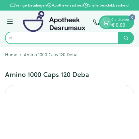
Dia 1 van 1
Ga naar de inhoud
Veilige betalingen
Apothekersadvies
Snelle beschikbaarheid
0
0 artikelen
Menu
€ 0,00
Vind s
Zoek
Product, merk, categorie...
Home
/
Amino 1000 Caps 120 Deba
Amino 1000 Caps 120 Deba