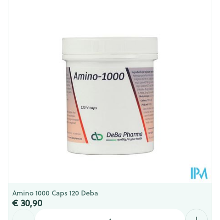
Lengte
88 mm
Diepte
71 mm
Hoeveelheid
120
Verpakking
Behoud
Kamertemperatuur (15°C - 25°C)
Amino 1000 Caps 120 Deba
€ 30,90
Aantal