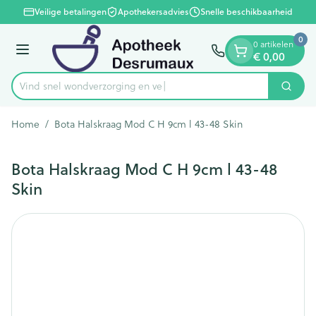
Dia 1 van 1
Ga naar de inhoud
Veilige betalingen
Apothekersadvies
Snelle beschikbaarheid
0
0 artikelen
Menu
€ 0,00
Vind snel wondverzorgi
Zoek
Product, merk, categorie...
Home
/
Bota Halskraag Mod C H 9cm l 43-48 Skin
Bota Halskraag Mod C H 9cm l 43-48
Skin