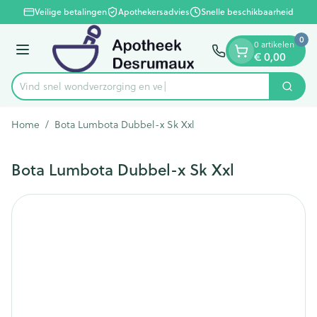
Dia 1 van 1
Ga naar de inhoud
Veilige betalingen
Apothekersadvies
Snelle beschikbaarheid
0
0 artikelen
Menu
€ 0,00
Vind snel wondverzorgi
Zoek
Product, merk, categorie...
Home
/
Bota Lumbota Dubbel-x Sk Xxl
Bota Lumbota Dubbel-x Sk Xxl