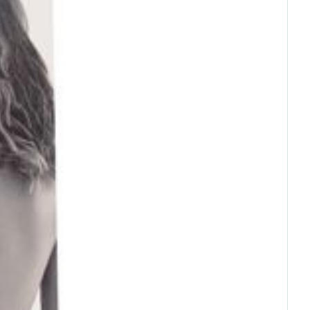
rende
Parfums en
geurproducten
CBD