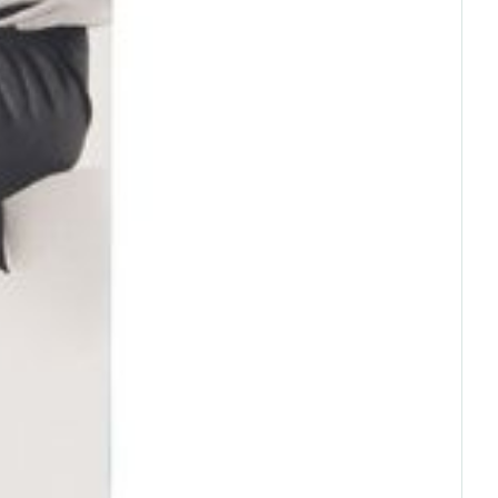
rende
Parfums en
geurproducten
CBD