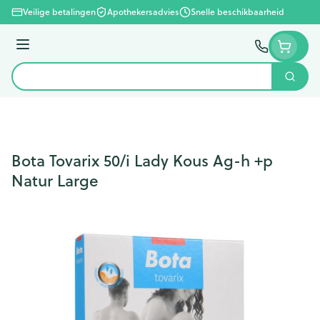
Ga naar de inhoud
Veilige betalingen
Apothekersadvies
Snelle beschikbaarheid
Menu
Zoek
Product, merk, categorie...
Bota Tovarix 50/i Lady Kous Ag-h +p
Natur Large