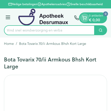
Dia 1 van 1
Ga naar de inhoud
Veilige betalingen
Apothekersadvies
Snelle beschikbaarheid
0
0 artikelen
Menu
€ 0,00
Vind snel wondverzorging e
Zoek
Product, merk, categorie...
Home
/
Bota Tovarix 70/ii Armkous Bhsh Kort Large
Bota Tovarix 70/ii Armkous Bhsh Kort
Large