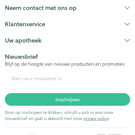
Bij onvakkundig gebruik en eigenmachtig
Neem contact met ons op
aangebrachte veranderingen vervalt elke
aansprakelijkheid.
Klantenservice
Uw apotheek
Nieuwsbrief
Blijf op de hoogte van nieuwe producten en promoties
E-mail adres
Inschrijven
Door op inschrijven te klikken, schrijft u zich in voor onze
nieuwsbrief en gaat u akkoord met onze
privacy policy
.