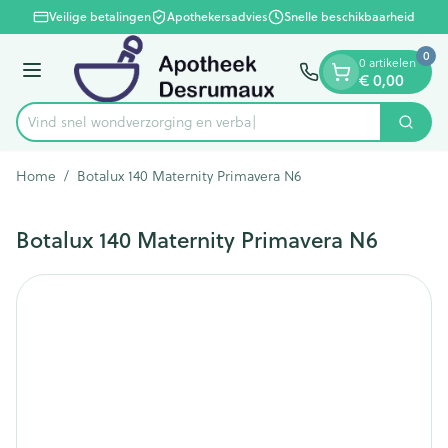
Dia 1 van 1
Ga naar de inhoud
Veilige betalingen
Apothekersadvies
Snelle beschikbaarheid
0
0 artikelen
€ 0,00
Menu
Vind snel wondverzorging
Zoek
Product, merk, categorie...
Home
/
Botalux 140 Maternity Primavera N6
Botalux 140 Maternity Primavera N6