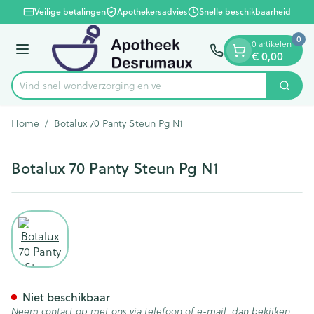
Dia 1 van 1
Ga naar de inhoud
Veilige betalingen
Apothekersadvies
Snelle beschikbaarheid
0
0 artikelen
€ 0,00
Menu
Vind snel wondverzorgin
Zoek
Product, merk, categorie...
Home
/
Botalux 70 Panty Steun Pg N1
Botalux 70 Panty Steun Pg N1
View larger image
Botalux 70 Panty Steun Pg N1
Niet beschikbaar
Neem contact op met ons via telefoon of e-mail, dan bekijken