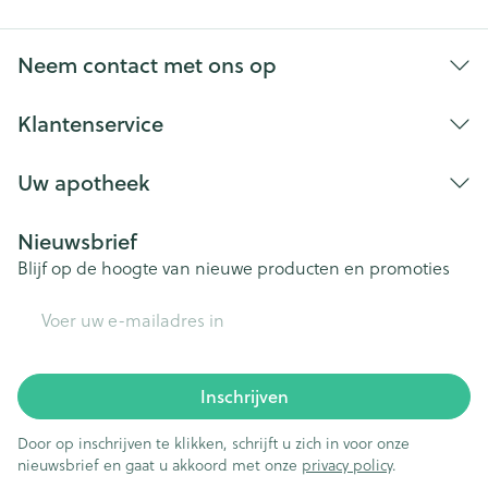
Niet samen gebruiken met crème, olie of zalf.
Bij onvakkundig gebruik en eigenmachtig
Neem contact met ons op
aangebrachte veranderingen vervalt elke
aansprakelijkheid.
Klantenservice
Uw apotheek
Nieuwsbrief
Blijf op de hoogte van nieuwe producten en promoties
E-mail adres
Inschrijven
Door op inschrijven te klikken, schrijft u zich in voor onze
nieuwsbrief en gaat u akkoord met onze
privacy policy
.