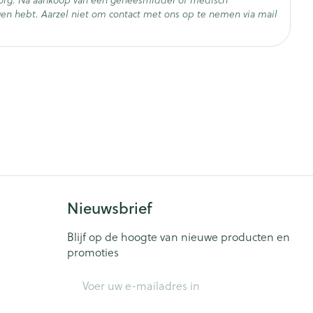
zorg. Na aankoop van een geneesmiddel of medisch
en hebt. Aarzel niet om contact met ons op te nemen via mail
ose)
- 25°C)
hoogde oogdruk (zwelling van de optische schijf) bij
de bloedvaten (als gevolg van beëindiging van
Nieuwsbrief
Blijf op de hoogte van nieuwe producten en
promoties
E-mail adres