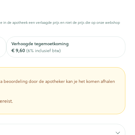
Botten, spieren en
ten
Toon meer
gewrichten
armtetherapie
ogels
Fytotherapie
Wondzorg
Toon meer
je in de apotheek een verlaagde prijs en niet de prijs die op onze webshop
Diagnosetesten en
stress
Vlooien en teken
Mond en keel
meetapparatuur
Oren
Verhoogde tegemoetkoming
Zuigtabletten
€ 9,60
Alcoholtest
(6% inclusief btw)
g
Oordopjes
herapie -
Mond, muil of snavel
en -druppels
Spray - oplossing
Bloeddrukmeter
ls
Oorreiniging
Cholesteroltest
zen
Oordruppels
Hartslagmeter
 Na beoordeling door de apotheker kan je het komen afhalen
ulpmiddelen
Toon meer
ereist.
herming
Hygiëne
Ergonomie
nning en -
Aambeien
s
Bad en douche
Ademhaling en zuurstof