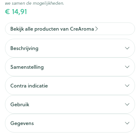
we samen de mogelijkheden.
€ 14,91
Bekijk alle producten van CreAroma
Beschrijving
Samenstelling
Contra indicatie
Gebruik
Bij voorkeur verstuiven in de hoogte. 2 à 3
verstuivingen volstaan.
GEVAAR: Kan een allergische huidreactie uitlokken.
Gegevens
CNK
4332359