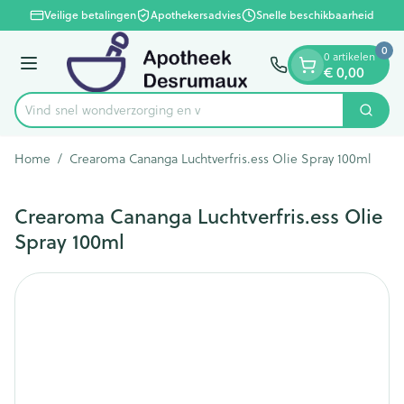
Dia 1 van 1
Ga naar de inhoud
Veilige betalingen
Apothekersadvies
Snelle beschikbaarheid
0
0 artikelen
€ 0,00
Menu
Vind snel wondverzorgi
Zoek
Product, merk, categorie...
Home
/
Crearoma Cananga Luchtverfris.ess Olie Spray 100ml
Crearoma Cananga Luchtverfris.ess Olie
Spray 100ml