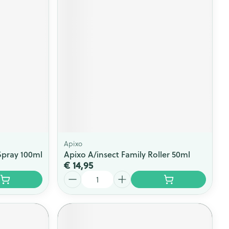
rende
Parfums en
geurproducten
Apixo
Spray 100ml
Apixo A/insect Family Roller 50ml
€ 14,95
CBD
Aantal