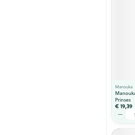
Manouka
Manouka
Prinses
€ 19,39
Aantal