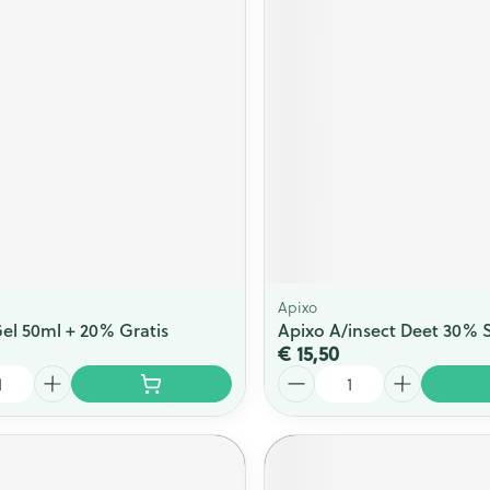
ging
Supplementen
Insectenwe
Mondmaskers
middelen
issen
 -
id
id
Apixo
Gel 50ml + 20% Gratis
Apixo A/insect Deet 30% 
€ 15,50
Zelfbruiner
Scheren
Aantal