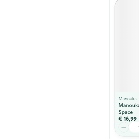
Manouka
Manouka
Space
€ 16,99
Aantal