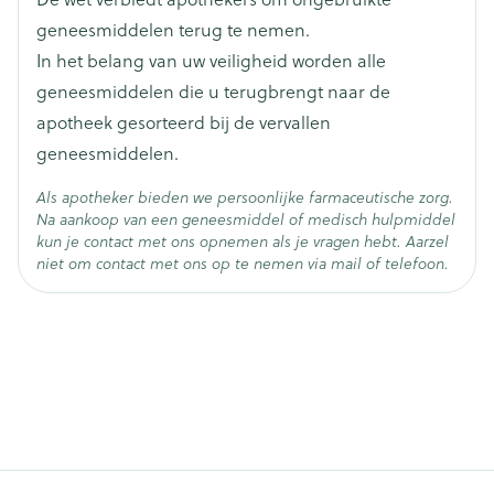
Behoud
Kamertemperatuur (15°C - 25°C)
tuberculose (isoniazide).
geneesmiddelen terug te nemen.
Onwillekeurige bewegingen zoals stuiptrekkingen
Geneesmiddelen voor de behandeling van
In het belang van uw veiligheid worden alle
en convulsies.
spierkrampen, convulsies of andere aandoeningen
geneesmiddelen die u terugbrengt naar de
Urineweginfecties.
die onwillekeurige bewegingen veroorzaken (zoals
apotheek gesorteerd bij de vervallen
fenytoïne).
geneesmiddelen.
Verlies van eetlust.
Selegiline voor de behandeling van de ziekte van
Depressie die gepaard kan gaan met
Parkinson (overmatige bloeddrukval kan optreden
Als apotheker bieden we persoonlijke farmaceutische zorg.
zelfmoordneigingen, verwarring, abnormale
Na aankoop van een geneesmiddel of medisch hulpmiddel
bij gelijktijdig gebruik).
kun je contact met ons opnemen als je vragen hebt. Aarzel
dromen.
Andere geneesmiddelen voor de ziekte van
niet om contact met ons op te nemen via mail of telefoon.
Episoden van trage beweging (het "on-off"-
Parkinson zoals tolcapone, entacapone of
fenomeen), duizeligheid, stekend en/of tintelend of
amantadine.
verdoofd gevoel van de huid, somnolentie
(slaperigheid), plotselinge slaapepisoden.
Palpitaties (hartkloppingen).
Kortademigheid.
Nausea (misselijkheid), braken, diarree.