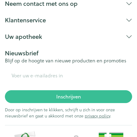
Neem contact met ons op
Agitatie.
Flauwvallen.
Klantenservice
Galbulten.
Spiertrekkingen.
Uw apotheek
Anemie (bloedarmoede).
Nieuwsbrief
Dementie, convulsies zijn in zeldzame gevallen
Blijf op de hoogte van nieuwe producten en promoties
opgetreden maar een oorzakelijk verband met de
E-mail adres
behandeling met carbidopa/levodopa werd niet
aangetoond.
Hoge bloeddruk, aderontsteking.
Inschrijven
Zweer van de twaalfvingerige darm, donkere urine,
zweet en/of speeksel.
Door op inschrijven te klikken, schrijft u zich in voor onze
nieuwsbrief en gaat u akkoord met onze
privacy policy
.
Jeuken, bloedvatontsteking die roodachtige uitslag
en mogelijk buikpijn en gewrichtspijn veroorzaakt
(Henoch Schönlein purpura), haarverlies, uitslag.