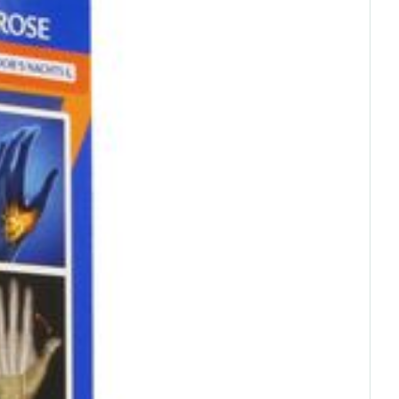
rende
Parfums en
geurproducten
CBD