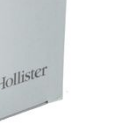
rende
Parfums en
geurproducten
CBD