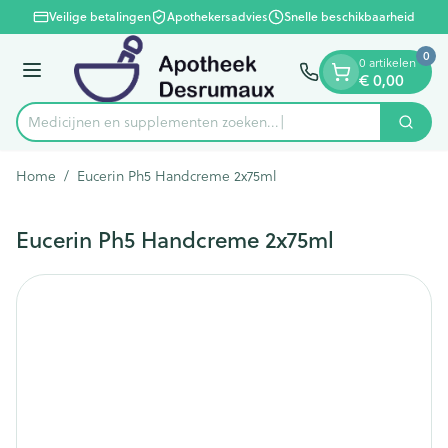
Dia 1 van 1
Ga naar de inhoud
Veilige betalingen
Apothekersadvies
Snelle beschikbaarheid
0
0 artikelen
Menu
€ 0,00
Medicijnen en supplementen zoeken...
Zoek
Product, merk, categorie...
Home
/
Eucerin Ph5 Handcreme 2x75ml
Eucerin Ph5 Handcreme 2x75ml