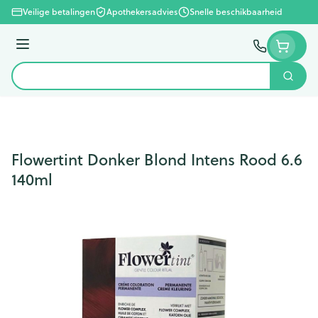
Ga naar de inhoud
Veilige betalingen
Apothekersadvies
Snelle beschikbaarheid
Menu
Zoek
Product, merk, categorie...
Flowertint Donker Blond Intens Rood 6.6
140ml