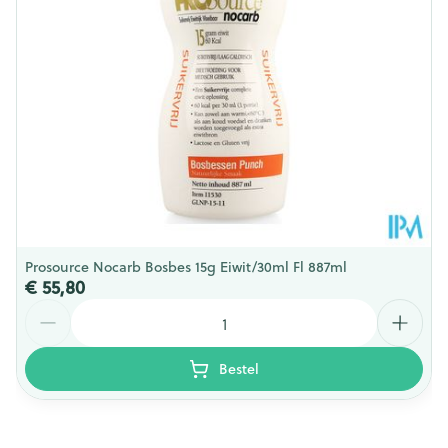
Kamertemperatuur (15°C -
Behoud
25°C)
Prosource Nocarb Bosbes 15g Eiwit/30ml Fl 887ml
€ 55,80
Aantal
Bestel