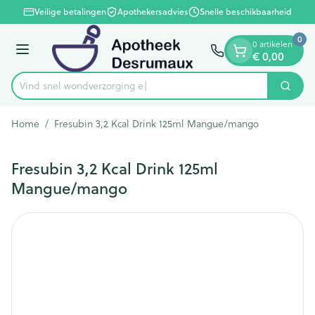
Dia 1 van 1
Ga naar de inhoud
Veilige betalingen
Apothekersadvies
Snelle beschikbaarheid
0
0 artikelen
Menu
€ 0,00
Vind snel wondverz
Zoek
Product, merk, categorie...
Home
/
Fresubin 3,2 Kcal Drink 125ml Mangue/mango
Fresubin 3,2 Kcal Drink 125ml
Mangue/mango