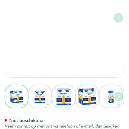
View larger image
View larger image
View larger image
View larger image
View lar
Fresubin 3,2 Kcal Drink 125
Niet beschikbaar
Neem contact op met ons via telefoon of e-mail, dan bekijken