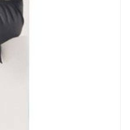
rende
Parfums en
geurproducten
CBD