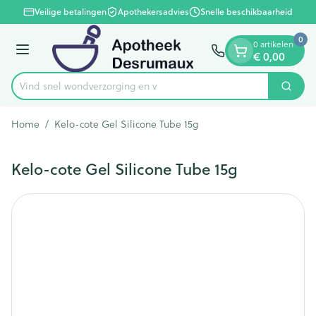
Dia 1 van 1
Ga naar de inhoud
Veilige betalingen
Apothekersadvies
Snelle beschikbaarheid
0
0 artikelen
€ 0,00
Menu
Vind snel wondverzorg
Zoek
Product, merk, categorie...
Home
/
Kelo-cote Gel Silicone Tube 15g
Kelo-cote Gel Silicone Tube 15g