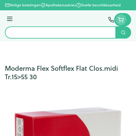
Ga naar de inhoud
Veilige betalingen
Apothekersadvies
Snelle beschikbaarheid
Menu
Zoek
Product, merk, categorie...
Moderma Flex Softflex Flat Clos.midi
Tr.15>55 30