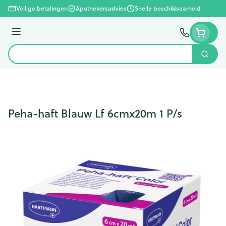
Ga naar de inhoud
Veilige betalingen
Apothekersadvies
Snelle beschikbaarheid
Menu
Zoek
Product, merk, categorie...
Peha-haft Blauw Lf 6cmx20m 1 P/s