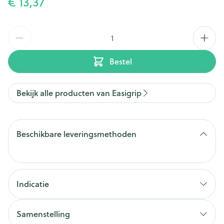
€ 13,37
Aantal
Bestel
Bekijk alle producten van Easigrip
Beschikbare leveringsmethoden
Indicatie
verstuikingen
verzwikkingen
Samenstelling