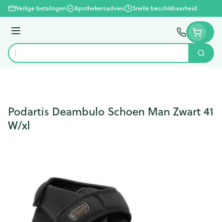
Ga naar de inhoud
Veilige betalingen
Apothekersadvies
Snelle beschikbaarheid
Menu
Zoek
Product, merk, categorie...
Podartis Deambulo Schoen Man Zwart 41
W/xl