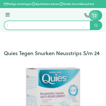
Ga naar de inhoud
Veilige betalingen
Apothekersadvies
Snelle beschikbaarheid
Menu
Zoek
Product, merk, categorie...
Quies Tegen Snurken Neusstrips S/m 24