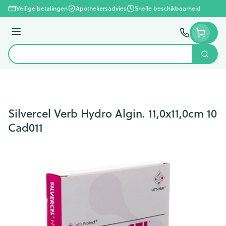
Ga naar de inhoud
Veilige betalingen
Apothekersadvies
Snelle beschikbaarheid
Menu
Zoek
Product, merk, categorie...
Silvercel Verb Hydro Algin. 11,0x11,0cm 10
Cad011