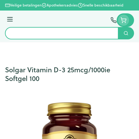
Ga naar de inhoud
Veilige betalingen
Apothekersadvies
Snelle beschikbaarheid
Menu
Zoek
Product, merk, categorie...
Solgar Vitamin D-3 25mcg/1000ie
Softgel 100