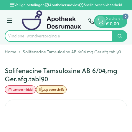
Dia 1 van 1
Ga naar de inhoud
Veilige betalingen
Apothekersadvies
Snelle beschikbaarheid
0
0 artikelen
Menu
€ 0,00
Vind snel wondverzo
Zoek
Product, merk, categorie...
Home
/
Solifenacine Tamsulosine AB 6/04,mg Ger.afg.tabl90
Solifenacine Tamsulosine AB 6/04,mg
Ger.afg.tabl90
Geneesmiddel
Op voorschrift