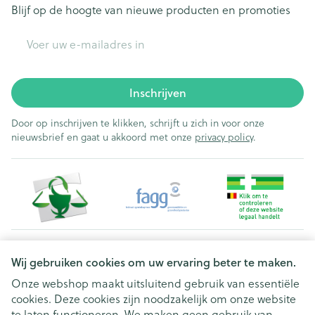
esofageale reflux), diarree, droge keel, overgeven
Blijf op de hoogte van nieuwe producten en promoties
Jeuk (pruritis), droge huid
E-mail adres
Problemen met het plassen
Vochtophoping in de onderbenen (perifeer
oedeem), vermoeidheid (asthenie)
Inschrijven
Door op inschrijven te klikken, schrijft u zich in voor onze
nieuwsbrief en gaat u akkoord met onze
privacy policy
.
Juridische links
Wij gebruiken cookies om uw ervaring beter te maken.
Onze webshop maakt uitsluitend gebruik van essentiële
cookies. Deze cookies zijn noodzakelijk om onze website
te laten functioneren. We maken geen gebruik van