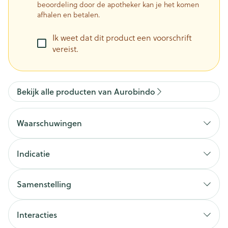
beoordeling door de apotheker kan je het komen
afhalen en betalen.
Ik weet dat dit product een voorschrift
vereist.
Bekijk alle producten van Aurobindo
Waarschuwingen
WANNEER MAG U DIT MIDDEL NIET GEBRUIKEN OF
MOET U ER EXTRA VOORZICHTIG MEE ZIJN?
Indicatie
Wanneer mag u dit middel niet gebruiken?
Samenstelling
De werkzame stoffen in dit middel zijn
solifenacinesuccinaat en tamsulosinehydrochloride.
Interacties
Elke gemodificeerde tablet bevat 6 mg