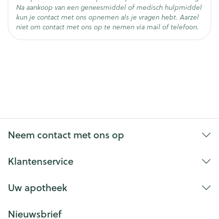
genoemd.
Na aankoop van een geneesmiddel of medisch hulpmiddel
kun je contact met ons opnemen als je vragen hebt. Aarzel
niet om contact met ons op te nemen via mail of telefoon.
Neem contact met ons op
Snelle of onregelmatige hartslag (hartkloppingen)
Klantenservice
Zich duizelig of zwak voelen, vooral als u opstaat
(orthostatische hypotensie)
Uw apotheek
Loopneus of verstopte neus (rhinitis), droge neus
Oprisping van brandend maagzuur (gastro-
Nieuwsbrief