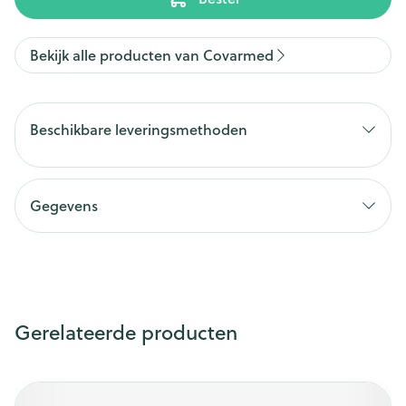
Bekijk alle producten van Covarmed
Beschikbare leveringsmethoden
Gegevens
Gerelateerde producten
Druk op om naar carrouselnavigatie te gaan
Navigeren door de elementen van de carrousel is mogelijk m
Druk om carrousel over te slaan