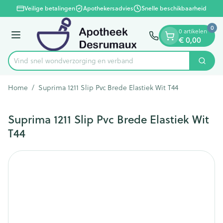
Dia 1 van 1
Ga naar de inhoud
Veilige betalingen
Apothekersadvies
Snelle beschikbaarheid
0
0 artikelen
Menu
€ 0,00
Vind snel wondverzorging en verband
Zoek
Product, merk, categorie...
Home
/
Suprima 1211 Slip Pvc Brede Elastiek Wit T44
Suprima 1211 Slip Pvc Brede Elastiek Wit
T44