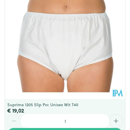
Diepte
53 mm
Hoeveelheid
Stuk
Verpakking
Behoud
Kamertemperatuur (15°C - 25°C)
Suprima 1205 Slip Pvc Unisex Wit T40
€ 19,02
Aantal