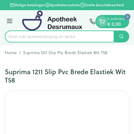
Dia 1 van 1
Ga naar de inhoud
Veilige betalingen
Apothekersadvies
Snelle beschikbaarheid
0
0 artikelen
Menu
€ 0,00
Vind snel wondverzorging
Zoek
Product, merk, categorie...
Home
/
Suprima 1211 Slip Pvc Brede Elastiek Wit T58
Suprima 1211 Slip Pvc Brede Elastiek Wit
T58