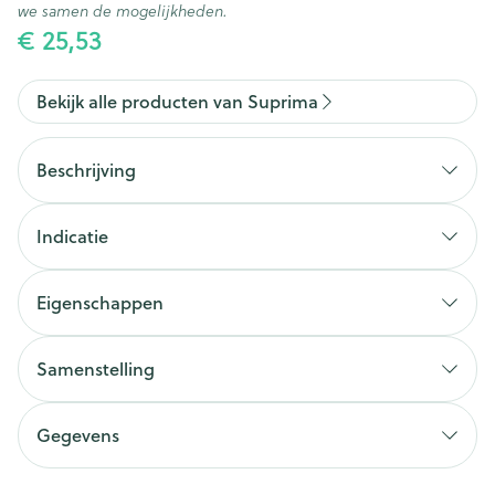
we samen de mogelijkheden.
€ 25,53
Bekijk alle producten van Suprima
Beschrijving
Indicatie
Eigenschappen
Samenstelling
Sluiting
Kleur
Verpakking
Gegevens
CNK
2496842