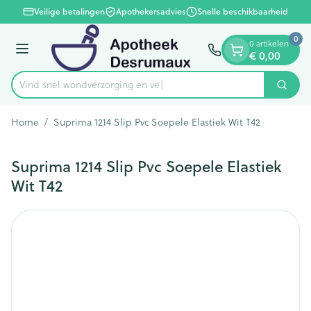
Dia 1 van 1
Ga naar de inhoud
Veilige betalingen
Apothekersadvies
Snelle beschikbaarheid
0
0 artikelen
Menu
€ 0,00
Vind snel wondverzorging
Zoek
Product, merk, categorie...
Home
/
Suprima 1214 Slip Pvc Soepele Elastiek Wit T42
Suprima 1214 Slip Pvc Soepele Elastiek
Wit T42