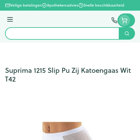
Ga naar de inhoud
Veilige betalingen
Apothekersadvies
Snelle beschikbaarheid
Menu
Zoek
Product, merk, categorie...
Suprima 1215 Slip Pu Zij Katoengaas Wit
T42