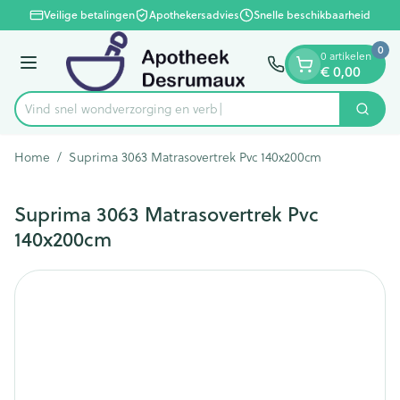
Dia 1 van 1
Ga naar de inhoud
Veilige betalingen
Apothekersadvies
Snelle beschikbaarheid
0
0 artikelen
Menu
€ 0,00
Vind snel wondverzorging
Zoek
Product, merk, categorie...
Home
/
Suprima 3063 Matrasovertrek Pvc 140x200cm
Suprima 3063 Matrasovertrek Pvc
140x200cm