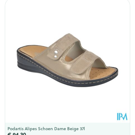
Breedte
285 mm
Lengte
185 mm
Diepte
110 mm
Hoeveelheid
Paar
Verpakking
Behoud
Kamertemperatuur (15°C - 25°C)
Podartis Alipes Schoen Dame Beige 37l
€ 94,30