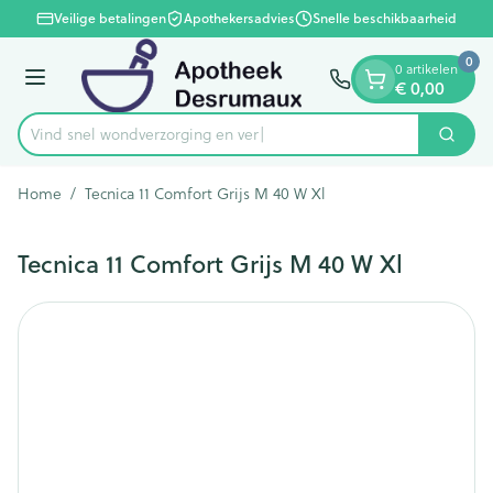
Dia 1 van 1
Ga naar de inhoud
Veilige betalingen
Apothekersadvies
Snelle beschikbaarheid
0
0 artikelen
Menu
€ 0,00
Vind snel wondverzorging
Zoek
Product, merk, categorie...
Home
/
Tecnica 11 Comfort Grijs M 40 W Xl
Tecnica 11 Comfort Grijs M 40 W Xl