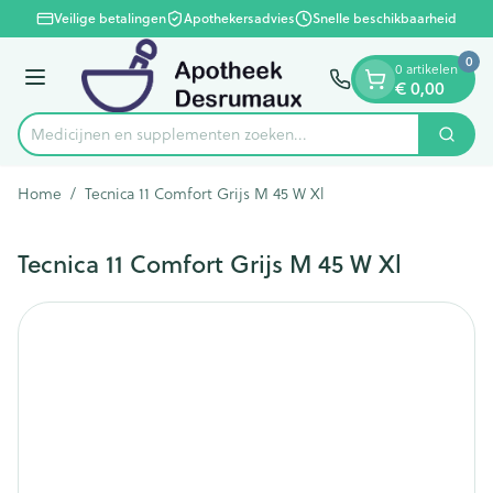
Dia 1 van 1
Ga naar de inhoud
Veilige betalingen
Apothekersadvies
Snelle beschikbaarheid
0
0 artikelen
Menu
€ 0,00
Medicijnen en supplementen zoeken...
Zoek
Product, merk, categorie...
Home
/
Tecnica 11 Comfort Grijs M 45 W Xl
Tecnica 11 Comfort Grijs M 45 W Xl