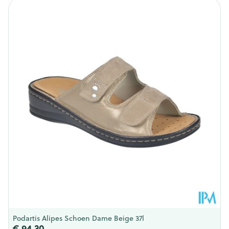
Breedte
345 mm
Lengte
190 mm
Diepte
127 mm
Hoeveelheid
Paar
Verpakking
Behoud
Kamertemperatuur (15°C - 25°C)
Podartis Alipes Schoen Dame Beige 37l
€ 94,30