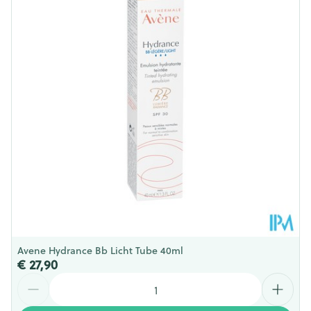
Diepte
33 mm
Hoeveelheid
40
Verpakking
Behoud
Kamertemperatuur (15°C - 25°C)
Avene Hydrance Bb Licht Tube 40ml
€ 27,90
Aantal