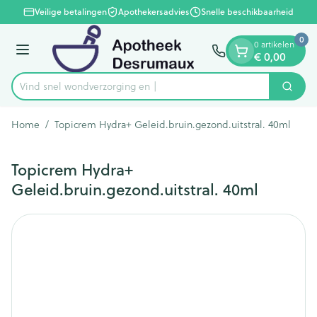
Dia 1 van 1
Ga naar de inhoud
Veilige betalingen
Apothekersadvies
Snelle beschikbaarheid
0
0 artikelen
Menu
€ 0,00
Vind snel wondverzorg
Zoek
Product, merk, categorie...
Home
/
Topicrem Hydra+ Geleid.bruin.gezond.uitstral. 40ml
Topicrem Hydra+
Geleid.bruin.gezond.uitstral. 40ml