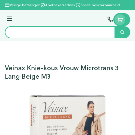
Ga naar de inhoud
Veilige betalingen
Apothekersadvies
Snelle beschikbaarheid
Menu
Zoek
Product, merk, categorie...
Veinax Knie-kous Vrouw Microtrans 3
Lang Beige M3