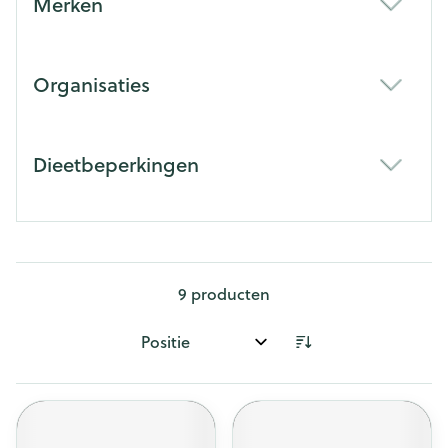
Merken
filter
Organisaties
filter
Dieetbeperkingen
filter
9
producten
Sorteer op: