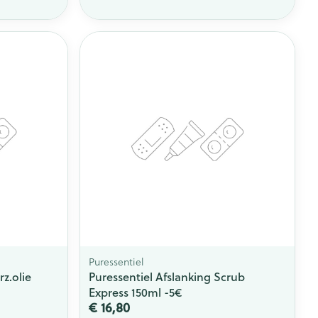
rende
Parfums en
geurproducten
CBD
Puressentiel
rz.olie
Puressentiel Afslanking Scrub
Express 150ml -5€
€ 16,80