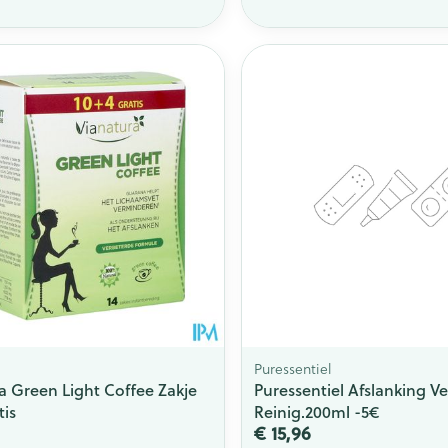
Toon meer
ging
Supplementen
Insectenwe
Mondmaskers
middelen
issen
 -
id
id
Zelfbruiner
Scheren
Puressentiel
a Green Light Coffee Zakje
Puressentiel Afslanking Ve
tis
Reinig.200ml -5€
€ 15,96