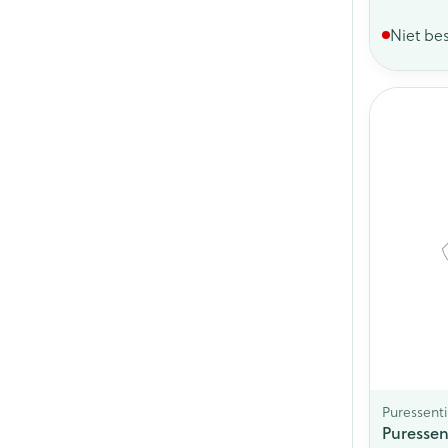
Niet be
Puressenti
Puressen