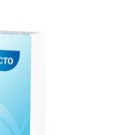
rende
Parfums en
geurproducten
CBD