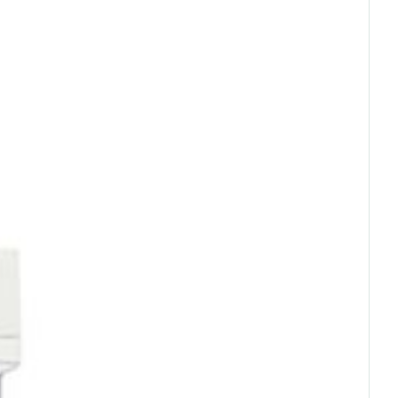
rende
Parfums en
geurproducten
- 25°C)
CBD