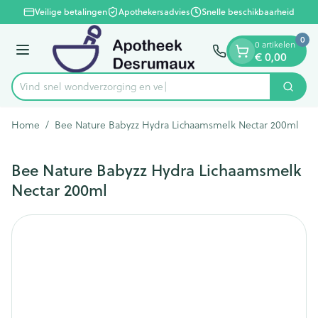
Dia 1 van 1
Ga naar de inhoud
Veilige betalingen
Apothekersadvies
Snelle beschikbaarheid
0
0 artikelen
€ 0,00
Menu
Vind snel wondverzorgin
Zoek
Product, merk, categorie...
Home
/
Bee Nature Babyzz Hydra Lichaamsmelk Nectar 200ml
Bee Nature Babyzz Hydra Lichaamsmelk
Nectar 200ml