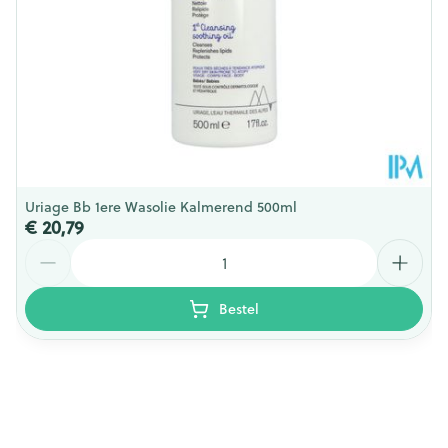
Dieetbeperkingen
Zonder kleurstoffen
Kamertemperatuur (15°C -
Behoud
25°C)
Uriage Bb 1ere Wasolie Kalmerend 500ml
€ 20,79
Aantal
Bestel