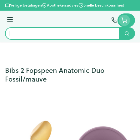
Ga naar de inhoud
Veilige betalingen
Apothekersadvies
Snelle beschikbaarheid
Menu
Zoek
Product, merk, categorie...
Bibs 2 Fopspeen Anatomic Duo
Fossil/mauve