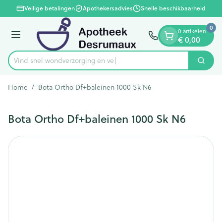
Dia 1 van 1
Ga naar de inhoud
Veilige betalingen
Apothekersadvies
Snelle beschikbaarheid
0
0 artikelen
Menu
€ 0,00
Vind snel wondverzorgin
Zoek
Product, merk, categorie...
Home
/
Bota Ortho Df+baleinen 1000 Sk N6
Bota Ortho Df+baleinen 1000 Sk N6