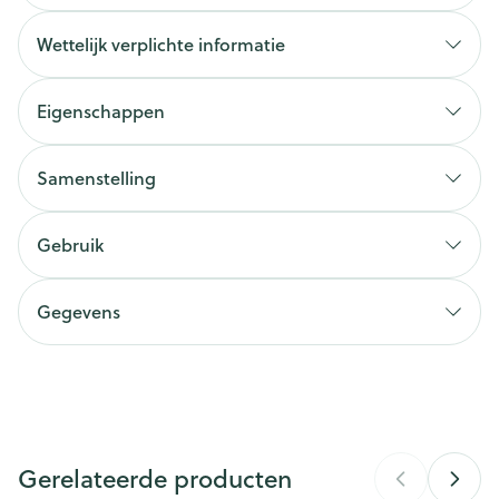
Wettelijk verplichte informatie
Eigenschappen
Samenstelling
Gebruik
Gegevens
CNK
1304179
Organisaties
Deba Pharma
Gerelateerde producten
Merken
Deba Pharma