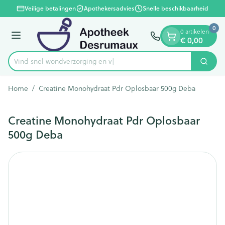
Dia 1 van 1
Ga naar de inhoud
Veilige betalingen
Apothekersadvies
Snelle beschikbaarheid
0
0 artikelen
Menu
€ 0,00
Vind snel wondverzorg
Zoek
Product, merk, categorie...
Home
/
Creatine Monohydraat Pdr Oplosbaar 500g Deba
Creatine Monohydraat Pdr Oplosbaar
500g Deba