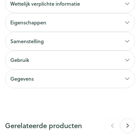
Wettelijk verplichte informatie
Eigenschappen
Samenstelling
Gebruik
Vitamine D3
75
mg
RI
1500%
(cholecalciferol)
Vitamine D3 draagt bij tot:
Gegevens
CNK
3764438
Organisaties
Deba Pharma
Gerelateerde producten
Merken
Deba Pharma