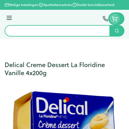
Ga naar de inhoud
Veilige betalingen
Apothekersadvies
Snelle beschikbaarheid
Menu
Zoek
Product, merk, categorie...
Delical Creme Dessert La Floridine
Vanille 4x200g