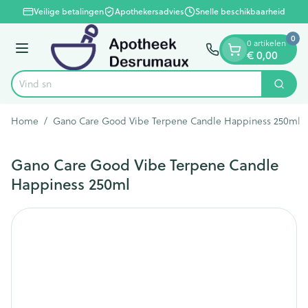
Dia 1 van 1
Ga naar de inhoud
Veilige betalingen
Apothekersadvies
Snelle beschikbaarheid
0
0 artikelen
Menu
€ 0,00
Zoek
Product, merk, categorie...
Home
/
Gano Care Good Vibe Terpene Candle Happiness 250ml
Gano Care Good Vibe Terpene Candle
Happiness 250ml