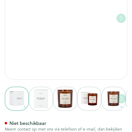
View larger image
View larger image
View larger image
View larger image
View lar
Gano Care Good Vibe Terpen
Niet beschikbaar
Neem contact op met ons via telefoon of e-mail, dan bekijken